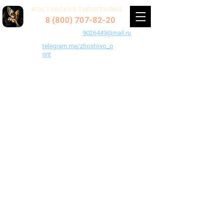
ЖОСТОВСКАЯ ТИПОГРАФИЯ
8 (800) 707-82-20
+7(495) 902-64-49
9026449@mail.ru
telegram.me/zhostovo_p
rint