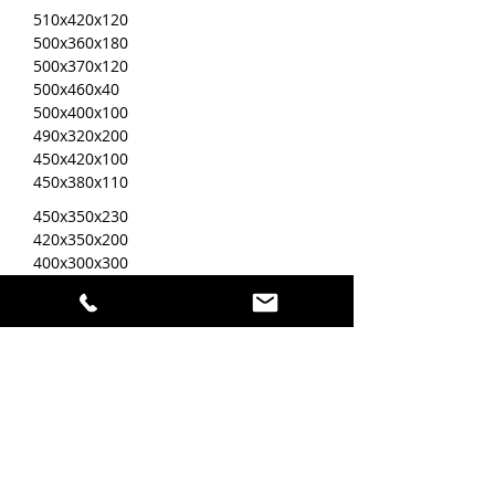
510x420x120
500x360x180
500x370x120
500x460x40
500x400x100
490x320x200
450x420x100
450x380x110
450x350x230
420x350x200
400x300x300
400x370x150
380x365x130
340х290х340
320х305х320
Самые большие
пакеты
480x580x150
450x550x100