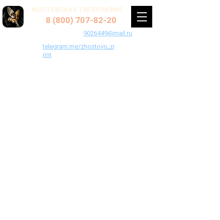
ЖОСТОВСКАЯ ТИПОГРАФИЯ
8 (800) 707-82-20
+7(495) 902-64-49
9026449@mail.ru
telegram.me/zhostovo_p
rint