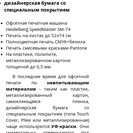
дизайнерская бумага со
специальным покрытием
Офсетная печатная машина
Heidelberg SpeedMaster SM-74
Печать на листах до 52х74 см
Полноцветная печать CMYK+белила
Печать смесевыми красками Pantone
На пластике, полилите,
металлизированном картоне
толщиной до 0,5 мм
В последнее время для офсетной
печати по
невпитывающим
материалам
- таким как пластик,
металлизированный картон,
самоклеющаяся пленка,
дизайнерская бумага со
специальным покрытием (типа Touch
Cover, Plike или металлизированная)
чаще используются
УФ-краски
. Они
моментально отверждаются под